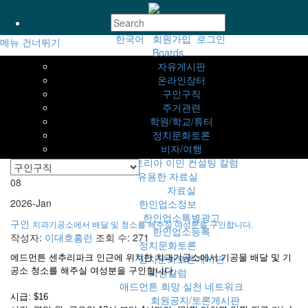
한국어
회원가입
로그인
메뉴 건너뛰기
Boards
Sub
자유게시판
Promotion
온라인장터
구인구직
주거관련
학원/학교/튜터
정치문화토론
비자/여행
빅토리아 이민 컨설팅 칼럼
유용한 자료실
08
자료실
2026-Jan
한인업소정보
한인업소특별광고
구인
치과기공소에서 배달 및 청소를 해주실 여성분을 구인합니다.
한인업소등록
작성자:
이대호홈런
조회 수: 271
정치문화토론
정치문화토론게시판
에드먼튼 센추리파크 인근에 위치한 치과기공소에서 기공물 배달 및 기
공소 청소를 해주실 여성분을 구인합니다.
회원칼럼
애드먼튼 희망 실천 네트워크
시급: $16
회원공지/토론게시판