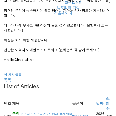
시간: 평일 월~금요일 12시 부터 4시까지. (일찍 마치면 일찍 퇴근 가능)
활동겔러리
빅토리아 칼럼
당연히 운전에 능숙하셔야 하고 영어는 간단한 인사 정도만 가능하시면
처음페이지
됩니다.
캐나다 내에 무사고 3년 이상의 운전 경력 필요합니다. (보험회사 요구
사항입니다.)
차량은 회사 차량 제공합니다.
간단한 이력서 이메일로 보내주세요.(전화번호 꼭 남겨 주세요!!)
madlip@hanmail.net
이 게시물을
목록
List of Articles
조
번호
제목
글쓴이
날짜
회
수
구인
2026-
코코리코 & 코리안푸드에서 함께 일하