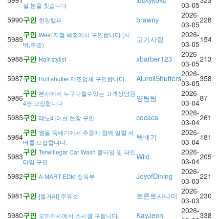
5991
luckykoko
323
03-05
실 분을 찾습니다
2026-
5990
구인
brawny
228
현장핼퍼
03-05
구인
2026-
West 지점 백정에서 구인합니다 (서
5989
고기사랑
154
03-05
버,주방)
2026-
5988
구인
xbarber123
213
Hair stylist
03-05
2026-
5987
구인
AlurollShutters
358
Roll shutter 제조업체 구인합니다.
03-05
구인
2026-
본사에서 누구나할수있는 고객상담원
5986
양팀팀
87
03-04
4명 모집합니다
2026-
5985
구인
cocaca
261
레노베이션 현장 구인
03-04
구인
2026-
웸몰 뚝배기에서 주중에 함께 일할 서
5984
뚝배기
181
03-04
버를 모집합니다.
구인
2026-
Terwillegar Car Wash 풀타임 및 파트
5983
Wild
205
03-04
타임 구인
2026-
5982
구인
JoyofDining
221
A-MART EDM 정육부
03-03
2026-
5981
구인
토론토사나이
230
[캘거리] 주유소
03-03
2026-
5980
구인
KayJeon
338
오마카세에서 스시쉡 구합니다.