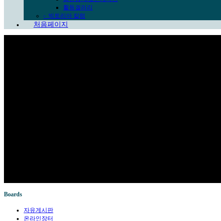
활동겔러리
-
빅토리아 칼럼
처음페이지
Sub Promotion
Boards
자유게시판
온라인장터