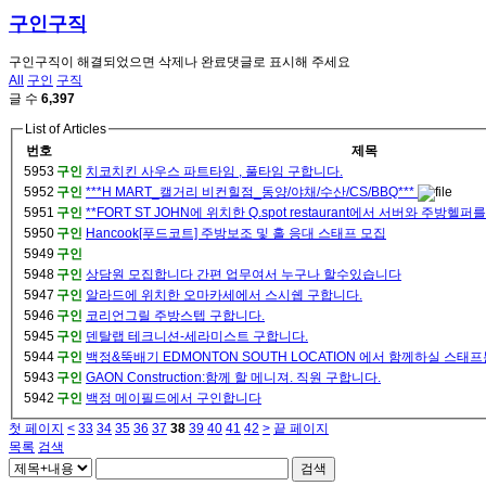
구인구직
구인구직이 해결되었으면 삭제나 완료댓글로 표시해 주세요
All
구인
구직
글 수
6,397
List of Articles
번호
제목
5953
구인
치코치킨 사우스 파트타임 , 풀타임 구합니다.
5952
구인
***H MART_캘거리 비컨힐점_동양/야채/수산/CS/BBQ***
5951
구인
**FORT ST JOHN에 위치한 Q.spot restaurant에서 서버와 주방헬퍼
5950
구인
Hancook[푸드코트] 주방보조 및 홀 응대 스태프 모집
5949
구인
5948
구인
상담원 모집합니다 간편 업무여서 누구나 할수있습니다
5947
구인
알라드에 위치한 오마카세에서 스시쉡 구합니다.
5946
구인
코리언그릴 주방스텝 구합니다.
5945
구인
덴탈랩 테크니션-세라미스트 구합니다.
5944
구인
백정&뚝배기 EDMONTON SOUTH LOCATION 에서 함께하실 스
5943
구인
GAON Construction:함께 할 메니져. 직원 구합니다.
5942
구인
백정 메이필드에서 구인합니다
첫 페이지
<
33
34
35
36
37
38
39
40
41
42
>
끝 페이지
목록
검색
검색