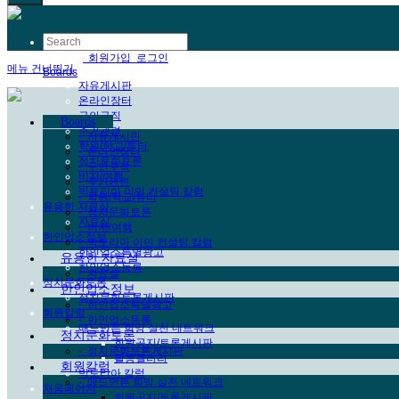
한국어
회원가입
로그인
메뉴 건너뛰기
Boards
자유게시판
온라인장터
구인구직
Boards
주거관련
-
자유게시판
학원/학교/튜터
-
온라인장터
정치문화토론
-
구인구직
비자/여행
-
주거관련
빅토리아 이민 컨설팅 칼럼
-
학원/학교/튜터
유용한 자료실
-
정치문화토론
자료실
-
비자/여행
한인업소정보
-
빅토리아 이민 컨설팅 칼럼
한인업소특별광고
유용한 자료실
한인업소등록
-
자료실
정치문화토론
한인업소정보
정치문화토론게시판
-
한인업소특별광고
회원칼럼
-
한인업소등록
애드먼튼 희망 실천 네트워크
정치문화토론
회원공지/토론게시판
-
정치문화토론게시판
활동겔러리
회원칼럼
빅토리아 칼럼
-
애드먼튼 희망 실천 네트워크
처음페이지
회원공지/토론게시판