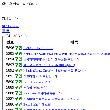
확인 후 연락드리겠습니다.
감사합니다
이 게시물을
목록
List of Articles
번호
제목
5896
구인
H-MART UA점 구인공
5895
구인
Knights Pub &Grill 에서 Full & Part-Time 주방에서 일하실 분 모십니다 
5894
구인
스시카페마당에서 같이 일 하실분 구합니다.
5893
구인
푸드코트 한쿡 구인합니다- H마트(본점)
5892
구인
It Sushi (Spruce Grove)에서 일하실 분을 찾습니다
5891
구인
파트타임 서버 구인합니다.
5890
구인
Bento Franchisee 모집
5889
구인
건축업 (레노 건축)
5888
구인
Nara Katsu 주방직원 구합니다
5887
구인
서울바이트 파트타임 및 풀타임 구인합니다.
5886
구인
Bento Sushi 직원 모집
5885
구인