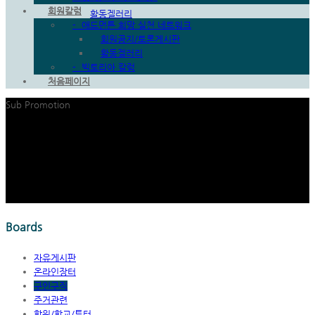
회원칼럼
활동겔러리
-
애드먼튼 희망 실천 네트워크
빅토리아 칼럼
회원공지/토론게시판
처음페이지
활동겔러리
-
빅토리아 칼럼
처음페이지
Sub Promotion
Boards
자유게시판
온라인장터
구인구직
주거관련
학원/학교/튜터