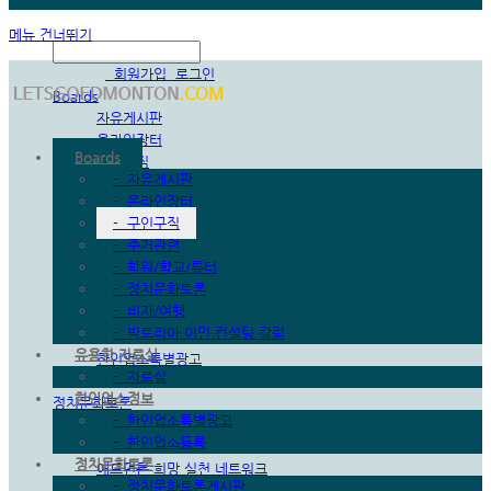
메뉴 건너뛰기
한국어
회원가입
로그인
Boards
자유게시판
온라인장터
Boards
구인구직
-
자유게시판
주거관련
-
온라인장터
학원/학교/튜터
-
구인구직
정치문화토론
-
주거관련
비자/여행
-
학원/학교/튜터
빅토리아 이민 컨설팅 칼럼
-
정치문화토론
유용한 자료실
-
비자/여행
자료실
-
빅토리아 이민 컨설팅 칼럼
한인업소정보
유용한 자료실
한인업소특별광고
-
자료실
한인업소등록
한인업소정보
정치문화토론
-
한인업소특별광고
정치문화토론게시판
-
한인업소등록
회원칼럼
정치문화토론
애드먼튼 희망 실천 네트워크
-
정치문화토론게시판
회원공지/토론게시판