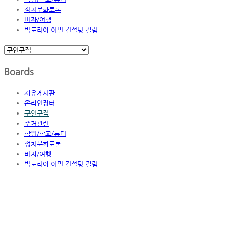
정치문화토론
비자/여행
빅토리아 이민 컨설팅 칼럼
Boards
자유게시판
온라인장터
구인구직
주거관련
학원/학교/튜터
정치문화토론
비자/여행
빅토리아 이민 컨설팅 칼럼