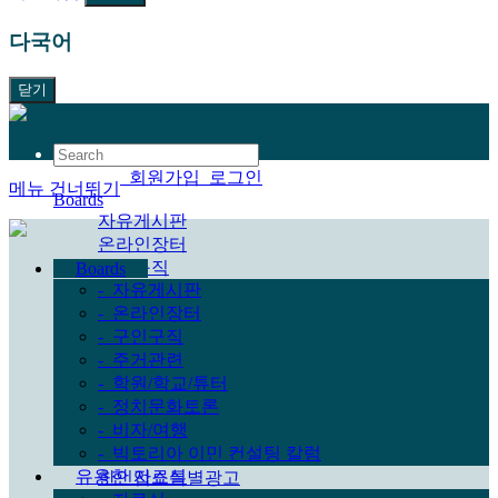
다국어
닫기
한국어
회원가입
로그인
메뉴 건너뛰기
Boards
자유게시판
온라인장터
구인구직
Boards
-
자유게시판
주거관련
-
온라인장터
학원/학교/튜터
-
구인구직
정치문화토론
-
주거관련
비자/여행
-
학원/학교/튜터
빅토리아 이민 컨설팅 칼럼
-
정치문화토론
유용한 자료실
-
비자/여행
자료실
-
빅토리아 이민 컨설팅 칼럼
한인업소정보
유용한 자료실
한인업소특별광고