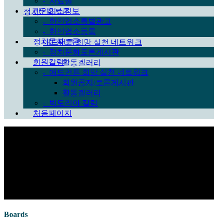
-
자료실
한인업소등록
한인업소정보
정치문화토론
-
한인업소특별광고
정치문화토론게시판
-
한인업소등록
회원칼럼
정치문화토론
애드먼튼 희망 실천 네트워크
-
정치문화토론게시판
회원공지/토론게시판
회원칼럼
활동겔러리
-
애드먼튼 희망 실천 네트워크
빅토리아 칼럼
회원공지/토론게시판
처음페이지
활동겔러리
-
빅토리아 칼럼
처음페이지
Sub Promotion
Boards