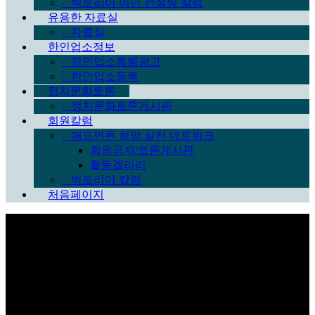
-
빅토리아 이민 컨설팅 칼럼
유용한 자료실
-
자료실
한인업소정보
-
한인업소특별광고
-
한인업소등록
정치문화토론
-
정치문화토론게시판
회원칼럼
-
애드먼튼 희망 실천 네트워크
회원공지/토론게시판
활동겔러리
-
빅토리아 칼럼
처음페이지
Sub Promotion