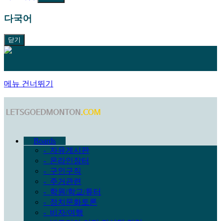
다국어
닫기
메뉴 건너뛰기
Boards
-
자유게시판
-
온라인장터
-
구인구직
-
주거관련
-
학원/학교/튜터
-
정치문화토론
-
비자/여행