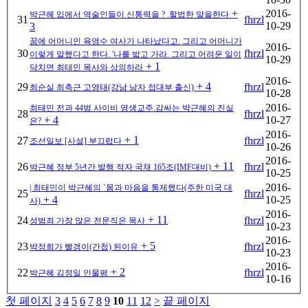
+
2016-
박근헤 입에서 역술인들이 신통력을 ? .할법한 말을한다
31
fhrzl
10-29
3
꿈에 어머니인 육영수 여사가 나타났다고. 그리고 어머니가
2016-
30
fhrzl
이렇게 말했다고 한다. '나를 밟고 가라. 그리고 어려운 일이
10-29
+ 1
닥치면 최태민 목사와 상의하라
2016-
+ 4
29
fhrzl
최순실 최측근 고영태(강남 남자 접대부 출신)
10-28
2016-
최태민 전과 44범 사이비 영생교주.감싸는 박근혜의 진실
28
fhrzl
+ 4
10-27
은?
2016-
+ 1
27
fhrzl
조선일보 [사설] 부끄럽다
10-26
2016-
+ 11
26
fhrzl
박근혜 정부 5년간 발행 적자 국채 165조(IMF대비)
10-25
2016-
| 최태민이 박근혜의 `몸과 마음을 통제했다(주한 미국 대
25
fhrzl
+ 4
10-25
사)
2016-
+ 11
24
fhrzl
성범죄 가장 많은 전문직은 목사
10-23
2016-
+ 5
23
fhrzl
박정희가 빨갱이(간첩) 된이유
10-23
2016-
+ 2
22
fhrzl
박근헤 김정일 인물평
10-16
첫 페이지
3
4
5
6
7
8
9
10
11
12
>
끝 페이지