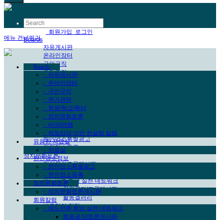
한국어
회원가입
로그인
메뉴 건너뛰기
Boards
자유게시판
온라인장터
구인구직
Boards
주거관련
-
자유게시판
학원/학교/튜터
-
온라인장터
정치문화토론
-
구인구직
비자/여행
-
주거관련
빅토리아 이민 컨설팅 칼럼
-
학원/학교/튜터
유용한 자료실
-
정치문화토론
자료실
-
비자/여행
한인업소정보
-
빅토리아 이민 컨설팅 칼럼
한인업소특별광고
유용한 자료실
한인업소등록
-
자료실
정치문화토론
한인업소정보
정치문화토론게시판
-
한인업소특별광고
회원칼럼
-
한인업소등록
애드먼튼 희망 실천 네트워크
정치문화토론
회원공지/토론게시판
-
정치문화토론게시판
활동겔러리
회원칼럼
빅토리아 칼럼
-
애드먼튼 희망 실천 네트워크
처음페이지
회원공지/토론게시판