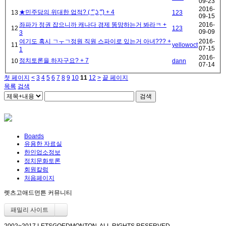
09-23
2016-
★민주당의 위대한 업적? ( ͡° ͜ʖ ͡°)
+ 4
13
123
09-15
좌파가 정권 잡으니까 캐나다 경제 똥망하는거 봐라ㅋ
+
2016-
12
123
09-09
3
여기도 혹시 ㄱㅜㄱ정원 직원 스파이로 있는거 아녀???
+
2016-
11
yellowoct
07-15
1
2016-
정치토론을 하자구요?
+ 7
10
dann
07-14
첫 페이지
<
3
4
5
6
7
8
9
10
11
12
>
끝 페이지
목록
검색
검색
Boards
유용한 자료실
한인업소정보
정치문화토론
회원칼럼
처음페이지
렛츠고애드먼튼 커뮤니티
패밀리 사이트
2002~2017 LETSGOEDMONTON. ALL RIGHTS RESERVED