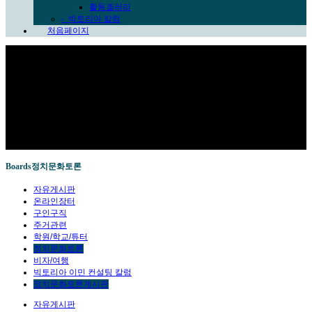
활동겔러리
-
빅토리아 칼럼
처음페이지
Sub Promotion
Boards
정치문화토론
자유게시판
온라인장터
구인구직
주거관련
학원/학교/튜터
정치문화토론
비자/여행
빅토리아 이민 컨설팅 칼럼
정치문화토론게시판
자유게시판