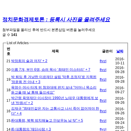
정치문화경제토론
: 등록시 사진을 올려주세요
첨부파일을 올리신 후에 반드시 본론삽입 버튼을 눌러주세요
글 수
141
List of Articles
번
제목
글쓴이
날짜
호
2016-
박정희의 술과 여자'
+ 2
21
fhrzl
10-11
2016-
이름 7개, 부인 6명, 승려 목사 ‘최태민 미스터리’
+ 7
20
fhrzl
09-28
박 퇴임 후 겨냥한 미르재단 설립 '막후 조정자'로 지목된
2016-
19
fhrzl
09-28
'정윤회 전 아내
+ 3
육영수 여사 타계 뒤 청와대에 편지 보내 "어머니 목소리
2016-
18
fhrzl
09-27
듣고플 때 날 통해 들으세요"
박근령 육영재단 이사장이 1990년 노태우 대통령에게 보
2016-
17
fhrzl
09-26
낸 '탄원서'
+ 2
김재규 "최태민같은 자는 교통사고 나서 죽어 없어져야 한
2016-
16
fhrzl
09-26
다"
+ 4
2016-
朴대통령, 북핵 방치해놓고 안보무능 남 탓"
+ 5
15
fhrzl
09-24
2016-
朴 대통령의 '재단사랑
+ 3
14
fhrzl