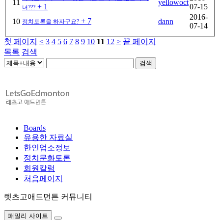
11
yellowoct
+ 1
07-15
녀???
2016-
+ 7
10
dann
정치토론을 하자구요?
07-14
첫 페이지
<
3
4
5
6
7
8
9
10
11
12
>
끝 페이지
목록
검색
검색
Boards
유용한 자료실
한인업소정보
정치문화토론
회원칼럼
처음페이지
렛츠고애드먼튼 커뮤니티
패밀리 사이트