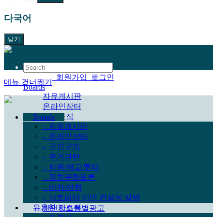
다국어
닫기
한국어
회원가입
로그인
메뉴 건너뛰기
Boards
자유게시판
온라인장터
구인구직
Boards
-
자유게시판
주거관련
-
온라인장터
학원/학교/튜터
-
구인구직
정치문화토론
-
주거관련
비자/여행
-
학원/학교/튜터
빅토리아 이민 컨설팅 칼럼
-
정치문화토론
유용한 자료실
-
비자/여행
자료실
-
빅토리아 이민 컨설팅 칼럼
한인업소정보
유용한 자료실
한인업소특별광고