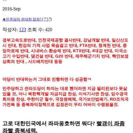
2016-Sep
★민주당의 위대한 업적? ( ͡° ͜ʖ ͡°)
작성자:
123
조회 수: 420
경부고속도로반대, 인천국제공항 결사반대, 강남개발 반대, 일산신도
시 반대, 한강의 기적 사업 목숨걸고 반대, FTA반대, 청계천 반대, 중
앙차로제 반대, 시내버스 환승제 반대, KTX반대, 4대강 반대, 미국소
고기 수입반대, 댐건설 반대, G20 반대, 제주해군기지 반대, 핵안보정
상회의 반대 , 사드배치반대 등등
야당이 반대하는거 그대로 진행하면 다 성공함ㅋ
민주당하고 전라도당이 하자는 대로 했더라면 지금 필리핀보다 못살
았을 것, 아니 북한핵개발 자금지급 찬성, 이석기사면 찬성, 임수경국
회의원 찬성, 주한미군 철수, 국정원해체, 국가보안법폐기, RO조직국
가전복 등 종북좌익정책으로 김정은이 우리 어버이 수령됬을것.
고로 대한민국에서 좌파옹호하면 뭐다?
빨갱이 좌좀
좌빨 종북세력.