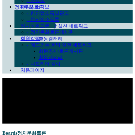
-
자료실
한인업소등록
한인업소정보
정치문화토론
-
한인업소특별광고
정치문화토론게시판
-
한인업소등록
회원칼럼
정치문화토론
애드먼튼 희망 실천 네트워크
-
정치문화토론게시판
회원공지/토론게시판
회원칼럼
활동겔러리
-
애드먼튼 희망 실천 네트워크
빅토리아 칼럼
회원공지/토론게시판
처음페이지
활동겔러리
-
빅토리아 칼럼
처음페이지
Sub Promotion
Boards
정치문화토론