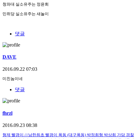
청와대 실소유주는 정윤회
민쥐당 실소유주는 새놀이
댓글
DAVE
2016.09.22 07:03
미친놈이네
댓글
fhrzl
2016.09.23 08:38
형제 빨갱이 ///남한최초 빨갱이 폭동 (대구폭동) 박정희형 박상희 가담 경찰