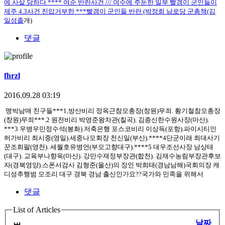
에 사살 당하다 **** 여순 반란사건 /// 여수에 주둔한 일부 빨갱이 군인들이
제주 4.3사건 진압거부한 ***빨갱이 군인들 반란 (박정희 남로당 군총책(김
일성졸
개)
댓글
fhrzl
2016.09.28 03:19
맹박남매 친구들***1,방산비리 정옥근참모총장(창원)무죄. 황기철참모총장
(창원)무죄***.2 원전비리 박영준왕차관(칠곡). 김종신한수원사장(마산).
***3 우병우민정수석(봉화).저축은행 포스코비리 이상득(포항).파이시티인
허가비리 최시중(영일).세중나모회장 천신일(부산).****4단군이래 최대사기
꾼조희팔(영천). 세월호유병언(부모고향대구).****5 대우조선사장 남상태
(대구). 교육부나향욱(마산). 강만수재정부장관(합천). 김재수농림부장관후보
자(경북영양).스폰서검사 김형준(울산)의 장인 박희태(경남남해)국회의장 캐
디성추행범 모조리 대구 경북 경남 출신인가요??국가와 민족을 위해서
댓글
List of Articles
날짜