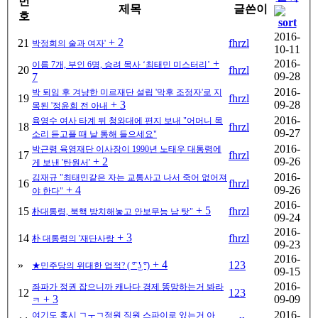
번
제목
글쓴이
호
2016-
+ 2
21
fhrzl
박정희의 술과 여자'
10-11
+
2016-
이름 7개, 부인 6명, 승려 목사 ‘최태민 미스터리’
20
fhrzl
09-28
7
2016-
박 퇴임 후 겨냥한 미르재단 설립 '막후 조정자'로 지
19
fhrzl
+ 3
09-28
목된 '정윤회 전 아내
2016-
육영수 여사 타계 뒤 청와대에 편지 보내 "어머니 목
18
fhrzl
09-27
소리 듣고플 때 날 통해 들으세요"
2016-
박근령 육영재단 이사장이 1990년 노태우 대통령에
17
fhrzl
+ 2
09-26
게 보낸 '탄원서'
2016-
김재규 "최태민같은 자는 교통사고 나서 죽어 없어져
16
fhrzl
+ 4
09-26
야 한다"
2016-
+ 5
15
fhrzl
朴대통령, 북핵 방치해놓고 안보무능 남 탓"
09-24
2016-
+ 3
14
fhrzl
朴 대통령의 '재단사랑
09-23
2016-
+ 4
»
123
★민주당의 위대한 업적? ( ͡° ͜ʖ ͡°)
09-15
2016-
좌파가 정권 잡으니까 캐나다 경제 똥망하는거 봐라
12
123
+ 3
09-09
ㅋ
2016-
여기도 혹시 ㄱㅜㄱ정원 직원 스파이로 있는거 아