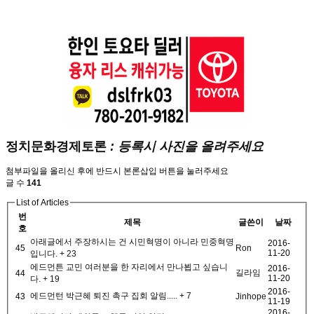
정치문화경제토론
: 등록시 사진을 올려주세요
첨부파일을 올리신 후에 반드시 본론삽입 버튼을 눌러주세요
글 수
141
List of Articles
번
제목
글쓴이
날짜
호
아래글에서 주장하시는 건 시민혁명이 아니라 민중혁명
2016-
45
Ron
11-20
입니다.
+ 23
에드먼튼 교민 여러분을 한 자리에서 만나뵙고 싶습니
2016-
길라임
44
11-20
다.
+ 19
2016-
에드먼턴 박근혜 퇴진 촉구 집회 알림.....
+ 7
43
Jinhope
11-19
2016-