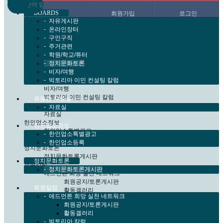
BOARDS
한국어
회원가입
로그인
-
자유게시판
-
온라인장터
Boards
자유게시판
-
구인구직
온라인장터
-
주거관련
구인구직
-
학원/학교/튜터
주거관련
-
정치문화토론
학원/학교/튜터
-
비자/여행
정치문화토론
-
빅토리아 이민 컨설팅 칼럼
비자/여행
빅토리아 이민 컨설팅 칼럼
유용한 자료실
유용한 자료실
-
자료실
자료실
한인업소정보
한인업소정보
한인업소특별광고
-
한인업소특별광고
한인업소등록
-
한인업소등록
정치문화토론
정치문화토론게시판
정치문화토론
회원칼럼
-
정치문화토론게시판
애드먼튼 희망 실천 네트워크
회원공지/토론게시판
회원칼럼
활동겔러리
-
애드먼튼 희망 실천 네트워크
빅토리아 칼럼
회원공지/토론게시판
처음페이지
활동겔러리
-
빅토리아 칼럼