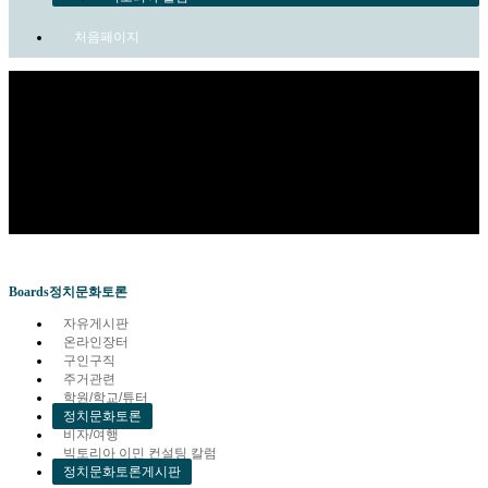
처음페이지
Sub Promotion
Boards
정치문화토론
자유게시판
온라인장터
구인구직
주거관련
학원/학교/튜터
정치문화토론
비자/여행
빅토리아 이민 컨설팅 칼럼
정치문화토론게시판