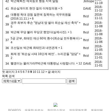
박근혜퇴진 재외동포 행동 지역 알림
42
Jinhope
11-19
2016-
최순실게이트 현안 질의 이재정의원
+ 5
41
DAVE
11-12
대통령 독대 경험 질문에 침묵하는 국무위원들
2016-
40
fhrzl
11-11
(2016.11.11.)
+ 6
경주 최부자 후손 "영남대 땅 팔아 최순실 재산 축적"
+
2016-
39
fhrzl
11-08
5
2016-
박근혜 무당 불러 무당굿 했었다(실제사진).
+ 1
38
fhrzl
11-08
5공 군부, 최태민 재산 60억 환수(최순실 전두환복수)
+
2016-
37
fhrzl
11-06
4
2016-
조선일보 박근혜 최태민과 내연관계
+ 1
36
fhrzl
11-05
화제 된 '최순실 사태 16단계 예언'…누리꾼들 "암담"
+
2016-
35
fhrzl
11-01
2
2016-
빨갱이는 물러가라!!!박근혜 대통령님 사랑합니다.
+ 12
34
DAVE
11-01
첫 페이지
3
4
5
6
7
8
9
10
11
12
>
끝 페이지
목록
검색
검색
BOARDS
유용한 자료실
한인업소정보
정치문화토론
회원칼럼