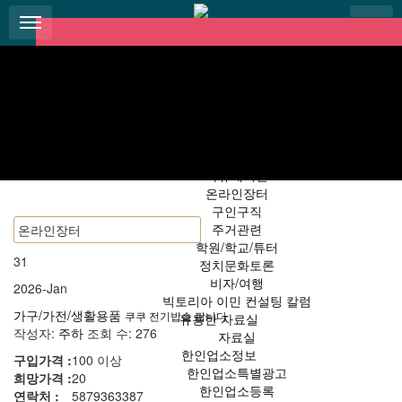
Sub
메뉴 건너뛰기
Promotion
한국어
회원가입
로그인
Boards
자유게시판
온라인장터
구인구직
주거관련
학원/학교/튜터
31
정치문화토론
비자/여행
2026-Jan
빅토리아 이민 컨설팅 칼럼
가구/가전/생활용품
쿠쿠 전기밥솥 팝니다
유용한 자료실
작성자:
주하
조회 수: 276
자료실
한인업소정보
구입가격 :
100 이상
한인업소특별광고
희망가격 :
20
한인업소등록
연락처 :
5879363387