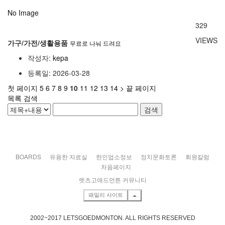
No Image
329
VIEWS
가구/가전/생활용품
무료로 나눠 드려요
작성자:
kepa
등록일: 2026-03-28
첫 페이지
5
6
7
8
9
10
11
12
13
14
>
끝 페이지
목록
검색
검색
BOARDS
유용한 자료실
한인업소정보
정치문화토론
회원칼럼
처음페이지
렛츠고애드먼튼 커뮤니티
패밀리 사이트
2002~2017 LETSGOEDMONTON. ALL RIGHTS RESERVED