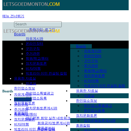
메뉴 건너뛰기
한국어
회원가입
로그인
Boards
자유게시판
Sub Promotion
온라인장터
Boards
구인구직
-
자유게시판
주거관련
-
온라인장터
학원/학교/튜터
-
구인구직
정치문화토론
-
주거관련
비자/여행
-
학원/학교/튜터
빅토리아 이민 컨설팅 칼럼
-
정치문화토론
유용한 자료실
-
비자/여행
자료실
-
빅토리아 이민 컨설팅 칼럼
한인업소정보
유용한 자료실
Boards
한인업소특별광고
자유게시판
-
자료실
한인업소등록
온라인장터
한인업소정보
정치문화토론
구인구직
-
한인업소특별광고
정치문화토론게시판
주거관련
-
한인업소등록
회원칼럼
학원/학교/튜터
정치문화토론
애드먼튼 희망 실천 네트워크
정치문화토론
-
정치문화토론게시판
회원공지/토론게시판
비자/여행
회원칼럼
활동겔러리
빅토리아 이민 컨설팅 칼럼
-
애드먼튼 희망 실천 네트워크