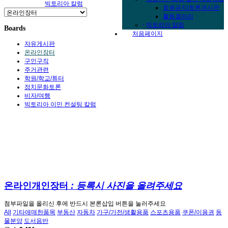
빅토리아 칼럼
회원공지/토론게시판
처음페이지
활동겔러리
-
빅토리아 칼럼
Boards
처음페이지
자유게시판
온라인장터
구인구직
주거관련
학원/학교/튜터
정치문화토론
비자/여행
빅토리아 이민 컨설팅 칼럼
온라인개인장터
: 등록시 사진을 올려주세요
첨부파일을 올리신 후에 반드시 본론삽입 버튼을 눌러주세요
All
기타애매한품목
부동산
자동차
가구/가전/생활용품
스포츠용품
쿠폰/이용권
동
물분양
도서음반