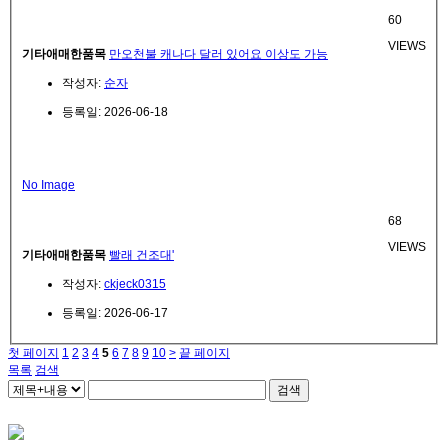
60
VIEWS
기타애매한품목
만오천불 캐나다 달러 있어요 이상도 가능
작성자:
순자
등록일: 2026-06-18
No Image
68
VIEWS
기타애매한품목
빨래 건조대'
작성자:
ckjeck0315
등록일: 2026-06-17
첫 페이지
1
2
3
4
5
6
7
8
9
10
>
끝 페이지
목록
검색
검색